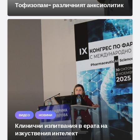
Тофизопам- различният анксиолитик
ВИДЕО
НОВИНИ
Клинични изпитвания в ерата на
изкуствения интелект