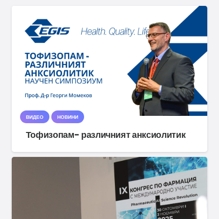
ВИДЕО
НОВИНИ
Тофизопам- различният анксиолитик