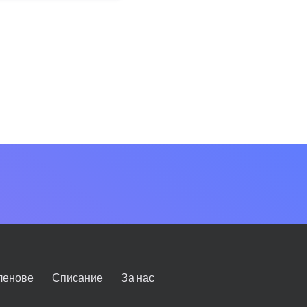
ленове
Списание
За нас