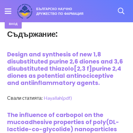
БЪЛГАРСКО НАУЧНО
ДРУЖЕСТВО ПО ФАРМАЦИЯ
ВХОД
Съдържание:
Design and synthesis of new 1,8
disubstituted purine 2,6 diones and 3,6
disubstituted thiazolo[2,3 f]purine 2,4
diones as potential antinociceptive
and antiinflammatory agents.
Свали статията:
Hayallah(pdf)
The influence of carbopol on the
mucoadhesive properties of poly(DL-
lactide-co-glycolide) nanoparticles