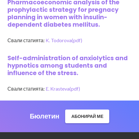
Pharmacoeconomic analysis of the
prophylactic strategy for pregnacy
planning in women with insulin-
dependent diabetes mellitus.
Свали статията:
K. Todorova(pdf)
Self-administration of anxiolytics and
hypnotics among students and
influence of the stress.
Свали статията:
E. Krasteva(pdf)
Бюлетин
АБОНИРАЙ МЕ