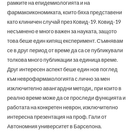
рамките на епидемиологията и на
фармакоикономиката, които бяха представени
като клиничен случай през Ковид-19. Ковид-19
несъмнено е много важен за науката, защото
това беше един кипящ експеримент. Съмнявам
се в друг период от време да са се публикували
толкова много публикации за единица време.
Друг интересен аспект беше един нов поглед
към неврофармакологията с лично за мен
изключително авангардни методи,, при които в
реално време може да се проследи функцията и
работата на конкретен неврон, изключително
интересна презентация на проф. Гали от
Автономния университет в Барселона.