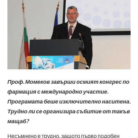
Проф. Момеков завърши осмият конгрес по
фармация с международно участие.
Програмата беше изключително наситена.
Трудно ли се организира събитие от такъв
мащаб?
Несъмнено е трудно, защото първо подобен