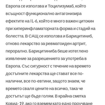
Европа се използва и Тоцилизумаб, който
всъщност функционално антагонизира
ефектите на IL-6, който е много важен цитокин
при хиперинфламаторната форма и стадий на
болестта. В САЩ се използва и Барицитиниб,
отново лекарство за ревматоиден артрит,
перорално. Барицитиниба беше изтеглено
изявление за разрешението за употреба в
Европа. Със сигурност с течение на времето
достъпните лекарства ще стават все по-
налични, все по-евтини, защото знаем, че
времето сваля цените на всичко, така че
достъпът ще бъде голям. В крайна сметка
Ковид-19, ако го вземем като едно проучване