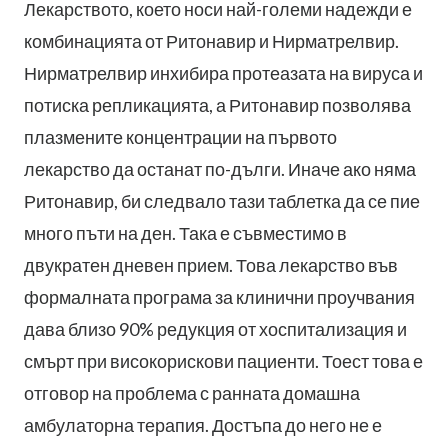
Лекарството, което носи най-големи надежди е
комбинацията от Ритонавир и Нирматрелвир.
Нирматрелвир инхибира протеазата на вируса и
потиска репликацията, а Ритонавир позволява
плазмените концентрации на първото
лекарство да останат по-дълги. Иначе ако няма
Ритонавир, би следвало тази таблетка да се пие
много пъти на ден. Така е съвместимо в
двукратен дневен прием. Това лекарство във
формалната програма за клинични проучвания
дава близо 90% редукция от хоспитализация и
смърт при високорискови пациенти. Тоест това е
отговор на проблема с ранната домашна
амбулаторна терапия. Достъпа до него не е