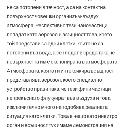
не са потопени в течност, а са на контактна
повърхност човешки организъм-въздух
атмосфера. Респективно тези наночастици
попадат като аерозол и всъщност това, което
той представи са едни клетки, които не са
потопени във вода, а се гледат в среда така че
повърхността им е експонирана в атмосферата.
Атмосферата, която ги интоксикира всъщност
представлява аерозол, което специално
устройство прави така, че тези фини частици
непрекъснато флукуират във въздуха и това
изключително много наподобява реалната
ситуация като клетки. Това е нещо като инвитро
орган и всъщност тук имаме демонстрация на