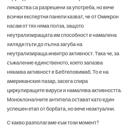
лекарства са разрешени за употреба, но вече
всички експертни панели казват, че от Омикрон
насам от тях няма полза, защото
неутрализиращата им способност е намалена
хиляди пъти до пълна загуба на
неутрализираща инвитро активност. Така че, за
съжаление единственото, което запазва
някаква активност е Бебтеловимаб. То е на
американския пазар, засега спира
циркулиращите вируси и намалява активността.
Моноклоналните антитела остават като един
успешен етап от борбата, но вече неактуални.
С какво разполагаме към този момент?