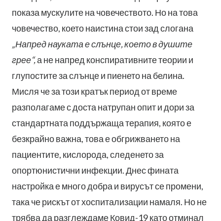
показа мускулите на човечеството. Но на това
човечество, което наистина стои зад слогана
„Напред науката е слънце, което в душите
грее“,
а не напред конспиративните теории и
глупостите за слънце и пиенето на белина.
Мисля че за този кратък период от време
разполагаме с доста натрупан опит и дори за
стандартната поддържаща терапия, която е
безкрайно важна, това е обгрижването на
пациентите, кислорода, следенето за
опортюнистични инфекции. Днес фината
настройка е много добра и вирусът се промени,
така че рискът от хоспитализации намаля. Но не
трябва да разглеждаме Ковид-19 като отминал