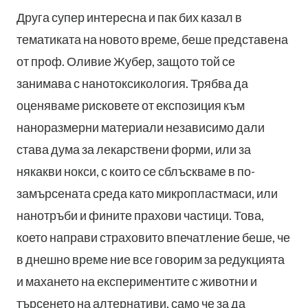
Друга супер интересна и пак бих казал в
тематиката на новото време, беше представена
от проф. Оливие Жубер, защото той се
занимава с нанотоксикология. Трябва да
оценяваме рисковете от експозиция към
наноразмерни материали независимо дали
става дума за лекарствени форми, или за
някакви нокси, с които се сблъскваме в по-
замърсената среда като микропластмаси, или
нанотръби и фините прахови частици. Това,
което направи страховито впечатление беше, че
в днешно време ние все говорим за редукцията
и махането на експериментите с животни и
търсенето на алтернативи, само че за да