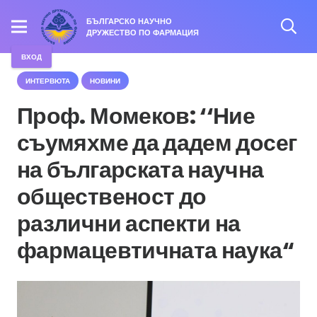
БЪЛГАРСКО НАУЧНО
ДРУЖЕСТВО ПО ФАРМАЦИЯ
ВХОД
ИНТЕРВЮТА
НОВИНИ
Проф. Момеков: ‘‘Ние
съумяхме да дадем досег
на българската научна
общественост до
различни аспекти на
фармацевтичната наука“