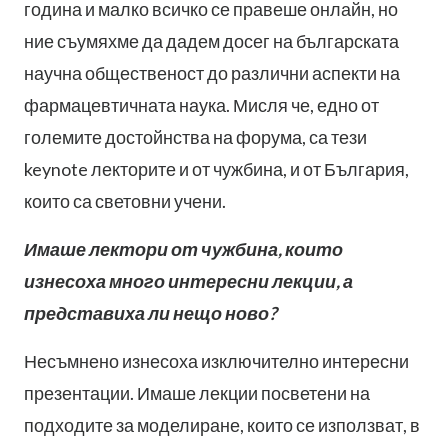
година и малко всичко се правеше онлайн, но
ние съумяхме да дадем досег на българската
научна общественост до различни аспекти на
фармацевтичната наука. Мисля че, едно от
големите достойнства на форума, са тези
keynote лекторите и от чужбина, и от България,
които са световни учени.
Имаше лектори от чужбина, които
изнесоха много интересни лекции, а
представиха ли нещо ново?
Несъмнено изнесоха изключително интересни
презентации. Имаше лекции посветени на
подходите за моделиране, които се използват, в