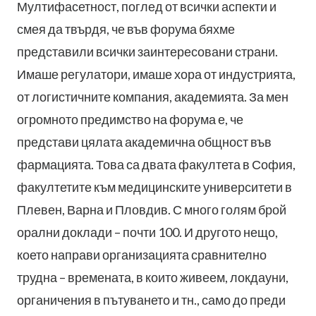
Мултифасетност, поглед от всички аспекти и
смея да твърдя, че във форума бяхме
представили всички заинтересовани страни.
Имаше регулатори, имаше хора от индустрията,
от логистичните компания, академията. За мен
огромното предимство на форума е, че
представи цялата академична общност във
фармацията. Това са двата факултета в София,
факултетите към медицинските университети в
Плевен, Варна и Пловдив. С много голям брой
орални доклади – почти 100. И другото нещо,
което направи организацията сравнително
трудна – времената, в които живеем, локдауни,
органичения в пътуването и тн., само до преди