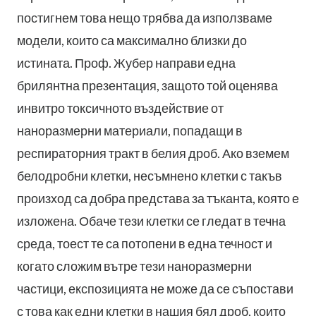
постигнем това нещо трябва да използваме
модели, които са максимално близки до
истината. Проф. Жубер направи една
брилянтна презентация, защото той оценява
инвитро токсичното въздействие от
наноразмерни материали, попадащи в
респираторния тракт в белия дроб. Ако вземем
белодробни клетки, несъмнено клетки с такъв
произход са добра представа за тъканта, която е
изложена. Обаче тези клетки се гледат в течна
среда, тоест те са потопени в една течност и
когато сложим вътре тези наноразмерни
частици, експозицията не може да се съпостави
с това как едни клетки в нашия бял дроб, които