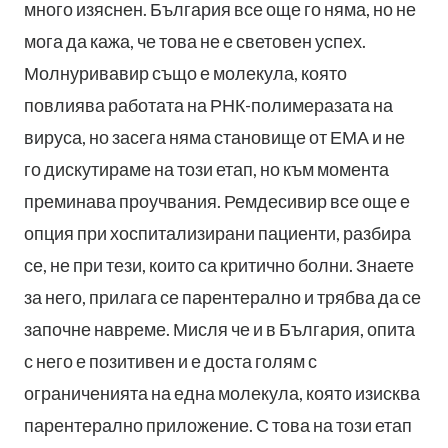
много изяснен. България все още го няма, но не
мога да кажа, че това не е световен успех.
Молнуривавир също е молекула, която
повлиява работата на РНК-полимеразата на
вируса, но засега няма становище от ЕМА и не
го дискутираме на този етап, но към момента
преминава проучвания. Ремдесивир все още е
опция при хоспитализирани пациенти, разбира
се, не при тези, които са критично болни. Знаете
за него, прилага се парентерално и трябва да се
започне навреме. Мисля че и в България, опита
с него е позитивен и е доста голям с
ограниченията на една молекула, която изисква
парентерално приложение. С това на този етап