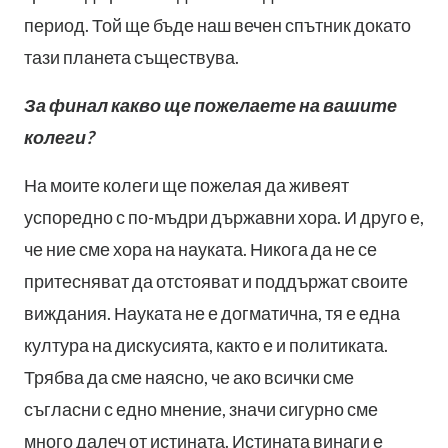
период. Той ще бъде наш вечен спътник докато
тази планета съществува.
За финал какво ще пожелаете на вашите
колеги?
На моите колеги ще пожелая да живеят
успоредно с по-мъдри държавни хора. И друго е,
че ние сме хора на науката. Никога да не се
притесняват да отстояват и поддържат своите
виждания. Науката не е догматична, тя е една
култура на дискусията, както е и политиката.
Трябва да сме наясно, че ако всички сме
съгласни с едно мнение, значи сигурно сме
много далеч от истината. Истината винаги е