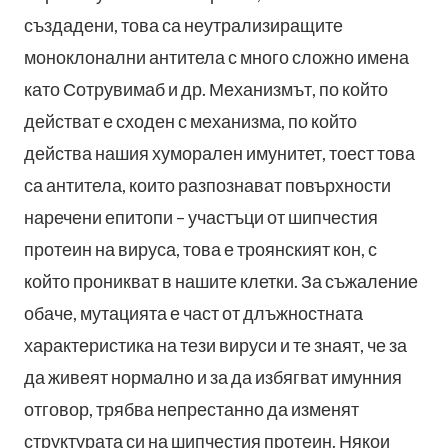
създадени, това са неутрализиращите
моноклонални антитела с много сложно имена
като Сотрувимаб и др. Механизмът, по който
действат е сходен с механизма, по който
действа нашия хуморален имунитет, тоест това
са антитела, които разпознават повърхности
наречени епитопи – участъци от шипчестия
протеин на вируса, това е троянският кон, с
който проникват в нашите клетки. За съжаление
обаче, мутацията е част от длъжностната
характеристика на тези вируси и те знаят, че за
да живеят нормално и за да избягват имунния
отговор, трябва непрестанно да изменят
структурата си на шипчестия протеин. Някои