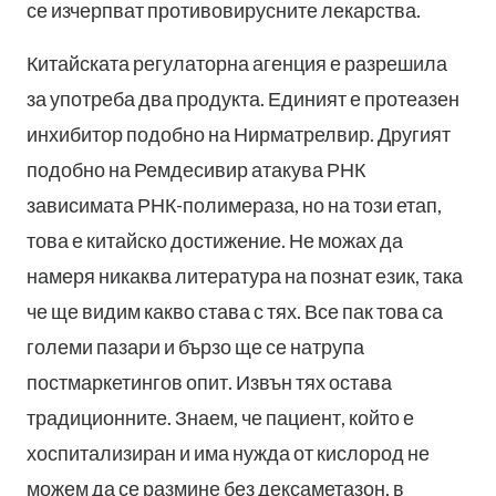
се изчерпват противовирусните лекарства.
Китайската регулаторна агенция е разрешила
за употреба два продукта. Единият е протеазен
инхибитор подобно на Нирматрелвир. Другият
подобно на Ремдесивир атакува РНК
зависимата РНК-полимераза, но на този етап,
това е китайско достижение. Не можах да
намеря никаква литература на познат език, така
че ще видим какво става с тях. Все пак това са
големи пазари и бързо ще се натрупа
постмаркетингов опит. Извън тях остава
традиционните. Знаем, че пациент, който е
хоспитализиран и има нужда от кислород не
можем да се размине без дексаметазон, в