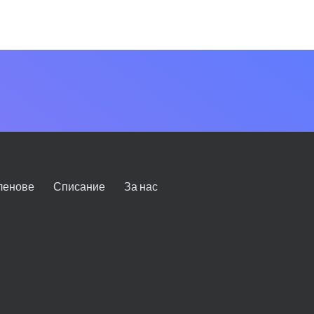
ленове
Списание
За нас