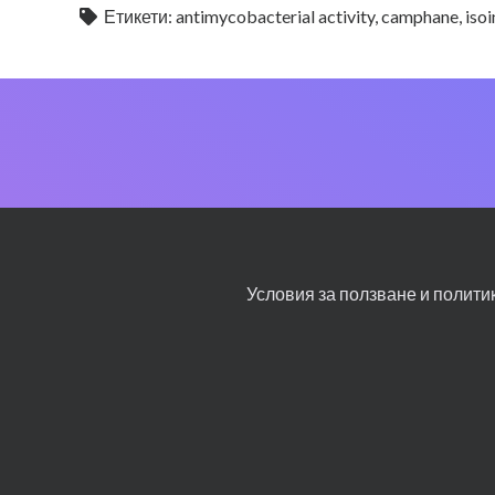
Етикети:
antimycobacterial activity
,
camphane
,
iso
Условия за ползване и полити