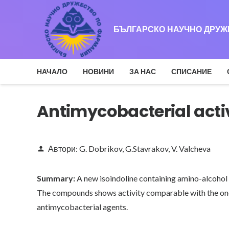
БЪЛГАРСКО НАУЧНО ДРУ
НАЧАЛО
НОВИНИ
ЗА НАС
СПИСАНИЕ
Antimycobacterial acti
Автори:
G. Dobrikov
,
G.Stavrakov
,
V. Valcheva
person
Summary:
A new isoindoline containing amino-alcohol w
The compounds shows activity comparable with the one 
antimycobacterial agents.