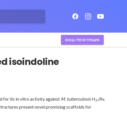
ВХОД / РЕГИСТРАЦИЯ
d isoindoline
or its in vitro activity against
M. tuberculosis
H
Rv.
37
ructures present novel promising scaffolds for