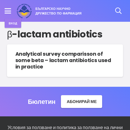
БЪЛГАРСКО НАУЧНО
ДРУЖЕСТВО ПО ФАРМАЦИЯ
ВХОД
β-lactam antibiotics
Analytical survey comparisson of
some beta – lactam antibiotics used
in practice
Бюлетин
АБОНИРАЙ МЕ
Условия за ползване и политика за ползване на лични