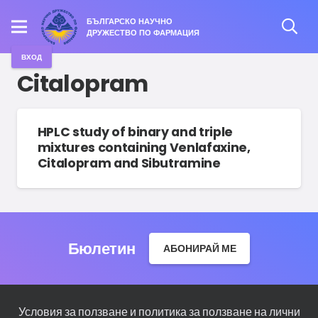
БЪЛГАРСКО НАУЧНО
ДРУЖЕСТВО ПО ФАРМАЦИЯ
ВХОД
Citalopram
HPLC study of binary and triple
mixtures containing Venlafaxine,
Citalopram and Sibutramine
Бюлетин
АБОНИРАЙ МЕ
Условия за ползване и политика за ползване на лични