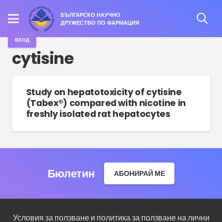
БЪЛГАРСКО НАУЧНО
ДРУЖЕСТВО ПО ФАРМАЦИЯ
ВХОД
cytisine
Study on hepatotoxicity of cytisine
(Tabex®) compared with nicotine in
freshly isolated rat hepatocytes
Бюлетин
АБОНИРАЙ МЕ
Условия за ползване и политика за ползване на лични