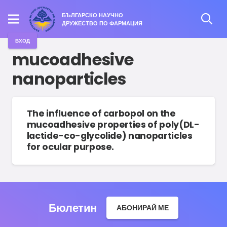
БЪЛГАРСКО НАУЧНО
ДРУЖЕСТВО ПО ФАРМАЦИЯ
ВХОД
mucoadhesive
nanoparticles
The influence of carbopol on the
mucoadhesive properties of poly(DL-
lactide-co-glycolide) nanoparticles
for ocular purpose.
Бюлетин
АБОНИРАЙ МЕ