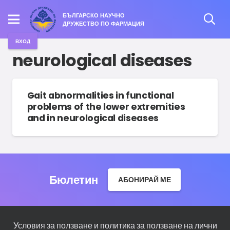
БЪЛГАРСКО НАУЧНО
ДРУЖЕСТВО ПО ФАРМАЦИЯ
ВХОД
neurological diseases
Gait abnormalities in functional
problems of the lower extremities
and in neurological diseases
Бюлетин
АБОНИРАЙ МЕ
Условия за ползване и политика за ползване на лични