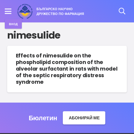
БЪЛГАРСКО НАУЧНО
ДРУЖЕСТВО ПО ФАРМАЦИЯ
ВХОД
nimesulide
Effects of nimesulide on the
phospholipid composition of the
alveolar surfactant in rats with model
of the septic respiratory distress
syndrome
Бюлетин
АБОНИРАЙ МЕ