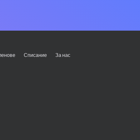
ленове
Списание
За нас