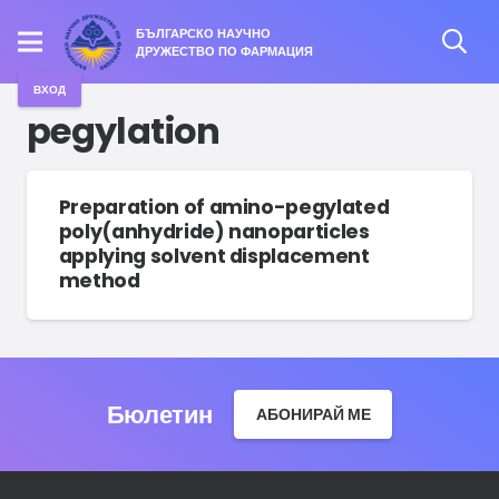
БЪЛГАРСКО НАУЧНО
ДРУЖЕСТВО ПО ФАРМАЦИЯ
ВХОД
pegylation
Preparation of amino-pegylated
poly(anhydride) nanoparticles
applying solvent displacement
method
Бюлетин
АБОНИРАЙ МЕ