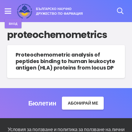
БЪЛГАРСКО НАУЧНО
ДРУЖЕСТВО ПО ФАРМАЦИЯ
ВХОД
proteochemometrics
Proteochemometric analysis of
peptides binding to human leukocyte
antigen (HLA) proteins from locus DP
Бюлетин
АБОНИРАЙ МЕ
Условия за ползване и политика за ползване на лични