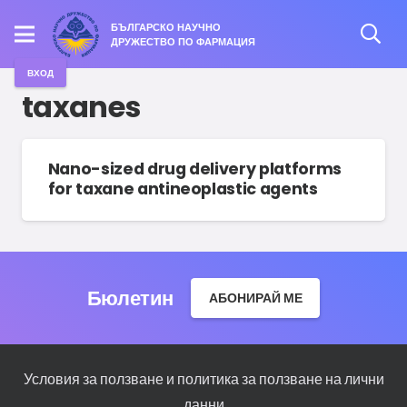
БЪЛГАРСКО НАУЧНО
ДРУЖЕСТВО ПО ФАРМАЦИЯ
ВХОД
taxanes
Nano-sized drug delivery platforms
for taxane antineoplastic agents
Бюлетин
АБОНИРАЙ МЕ
Условия за ползване и политика за ползване на лични
данни