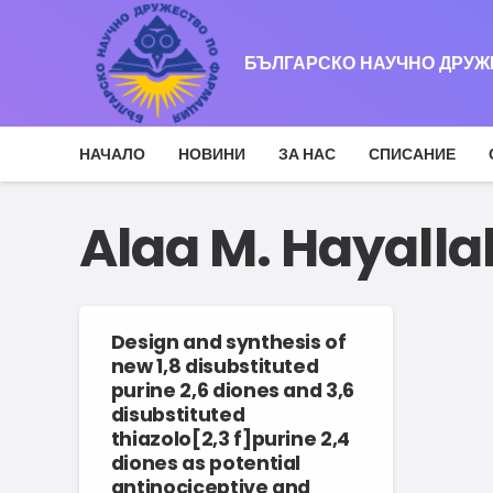
БЪЛГАРСКО НАУЧНО ДРУ
НАЧАЛО
НОВИНИ
ЗА НАС
СПИСАНИЕ
Alaa M. Hayalla
Design and synthesis of
new 1,8 disubstituted
purine 2,6 diones and 3,6
disubstituted
thiazolo[2,3 f]purine 2,4
diones as potential
antinociceptive and