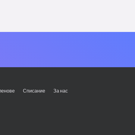
ленове
Списание
За нас