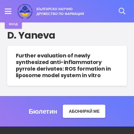
БЪЛГАРСКО НАУЧНО
ДРУЖЕСТВО ПО ФАРМАЦИЯ
ВХОД
D. Yaneva
Further evaluation of newly
synthesized anti-inflammatory
pyrrole derivates: ROS formation in
liposome model system in vitro
Бюлетин
АБОНИРАЙ МЕ