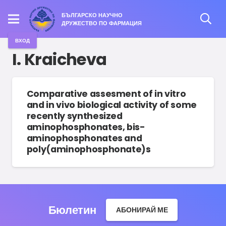
БЪЛГАРСКО НАУЧНО
ДРУЖЕСТВО ПО ФАРМАЦИЯ
ВХОД
I. Kraicheva
Comparative assesment of in vitro
and in vivo biological activity of some
recently synthesized
aminophosphonates, bis-
aminophosphonates and
poly(aminophosphonate)s
Бюлетин
АБОНИРАЙ МЕ