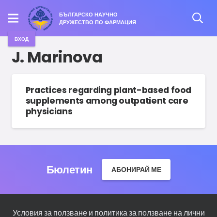
БЪЛГАРСКО НАУЧНО
ДРУЖЕСТВО ПО ФАРМАЦИЯ
ВХОД
J. Marinova
Practices regarding plant-based food
supplements among outpatient care
physicians
Бюлетин
АБОНИРАЙ МЕ
Условия за ползване и политика за ползване на лични