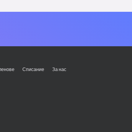
ленове
Списание
За нас