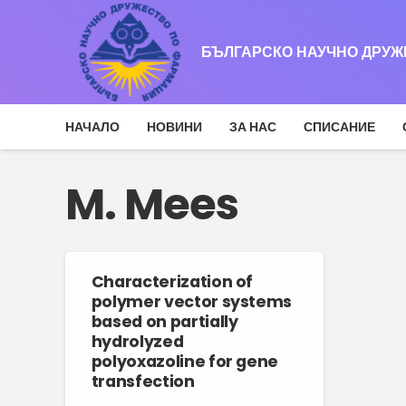
БЪЛГАРСКО НАУЧНО ДРУ
НАЧАЛО
НОВИНИ
ЗА НАС
СПИСАНИЕ
M. Mees
Characterization of
polymer vector systems
based on partially
hydrolyzed
polyoxazoline for gene
transfection