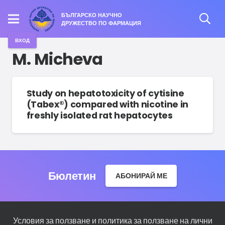
БЪЛГАРСКО НАУЧНО
ДРУЖЕСТВО ПО ФАРМАЦИЯ
ВХОД
M. Micheva
Study on hepatotoxicity of cytisine
(Tabex®) compared with nicotine in
freshly isolated rat hepatocytes
Бюлетин
АБОНИРАЙ МЕ
Условия за ползване и политика за ползване на лични