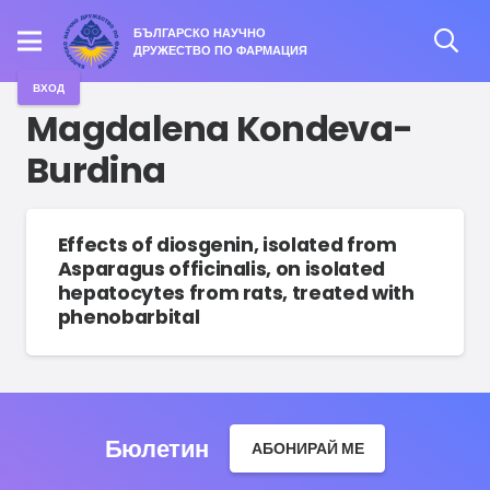
БЪЛГАРСКО НАУЧНО
ДРУЖЕСТВО ПО ФАРМАЦИЯ
ВХОД
Magdalena Kondeva-
Burdina
Effects of diosgenin, isolated from
Asparagus officinalis, on isolated
hepatocytes from rats, treated with
phenobarbital
Бюлетин
АБОНИРАЙ МЕ