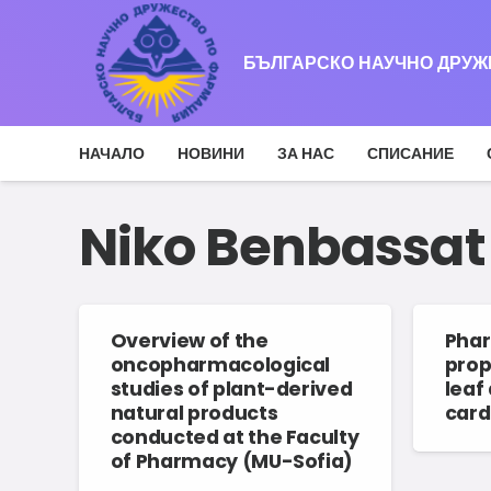
БЪЛГАРСКО НАУЧНО ДРУ
НАЧАЛО
НОВИНИ
ЗА НАС
СПИСАНИЕ
Niko Benbassat
Overview of the
Phar
oncopharmacological
prop
studies of plant-derived
leaf
natural products
card
conducted at the Faculty
of Pharmacy (MU-Sofia)