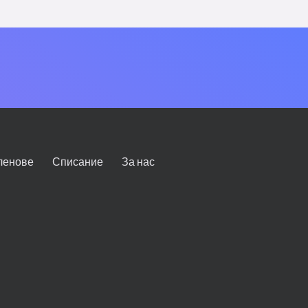
ленове
Списание
За нас