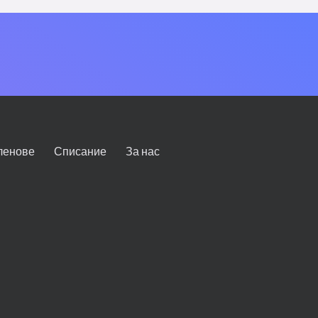
ленове
Списание
За нас