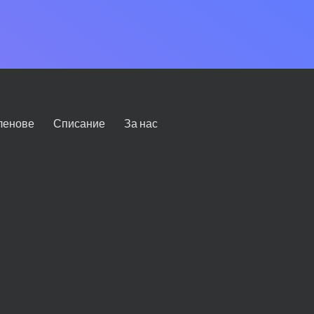
ленове
Списание
За нас